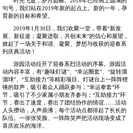
时光飞逝，岁月如梭。
2018年已经画上圆满的
句号，我们站在2019年新的起点上。新的一年，孕
育新的目标和希望。
2019年1月30日，我们欢聚一堂，带着“新发
展、新征途；凝聚进取，共创未来”的信心和展望，
掀起了一场关于和谐、凝聚、梦想与收获的迎春系
列庆典活动！
游园活动拉开了迎春系烈活动的序幕。游园活
动内容丰富，有
“趣味灯谜”、“幸运圈套”、“旋转溜
溜球”、“互助接力”等精彩项目。
灯谜台上一阵阵铿
锵的鼓声，吸引着众人踊跃参与；
“幸运拳套”环
节，吸引了不少家属小朋友齐参与；“互助接力”环
节，赛出了速度，赛出了团结协作的情谊……
活动
人头攒动，人声鼎沸，每个活动点都排起了长长的
队伍。一张张笑脸、一阵阵笑声把活动现场变成了
喜庆欢乐的海洋。