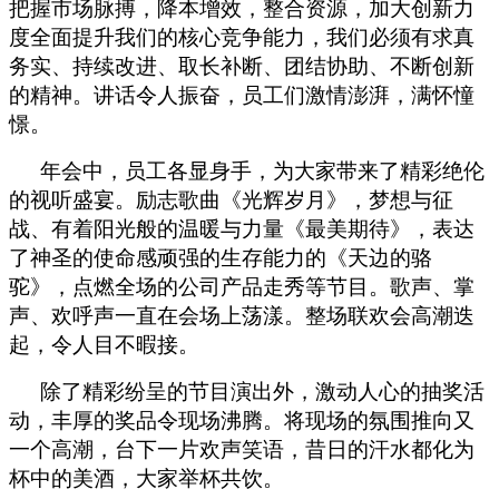
把握市场脉搏，降本增效，整合资源，加大创新力
度全面提升我们的核心竞争能力，我们必须有求真
务实、持续改进、取长补断、团结协助、不断创新
的精神。讲话令人振奋，员工们激情澎湃，满怀憧
憬。
年会中，员工各显身手，为大家带来了精彩绝伦
的视听盛宴。励志歌曲《光辉岁月》，梦想与征
战、有着阳光般的温暖与力量《最美期待》，表达
了神圣的使命感顽强的生存能力的《天边的骆
驼》，点燃全场的公司产品走秀等节目。歌声、掌
声、欢呼声一直在会场上荡漾。整场联欢会高潮迭
起，令人目不暇接。
除了精彩纷呈的节目演出外，激动人心的抽奖活
动，丰厚的奖品令现场沸腾。将现场的氛围推向又
一个高潮，台下一片欢声笑语，昔日的汗水都化为
杯中的美酒，大家举杯共饮。