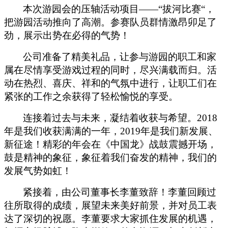
本次游园会的压轴活动项目
——“拔河
比赛
“，
把游园活动推向了高潮。参赛队员群情激昂卯足了
劲，展示出势在必得的气势！
公司准备了精美礼品，让参与游园的职工和家
属在尽情享受游戏过程的同时，尽兴满载而归。活
动在热烈、喜庆、祥和的气氛中进行，让职工们在
紧张的工作之余获得了轻松愉悦的享受。
连接着过去与未来，凝结着收获与希望。
2018
年是我们收获满满的一年，2019年是
我们新发展、
新征途！精彩的年会在《中国龙》战鼓震撼开场，
鼓是精神的象征，象征着我们奋发的精神，我们的
发展气势如虹！
紧接着，由公司董事长李董致辞！李董回顾过
往所取得的成绩，展望未来美好前景，并对员工表
达了深切的祝愿。李董要求大家抓住发展的机遇，